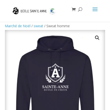
Marché de Noël
/
sweat
/ Sweat homme